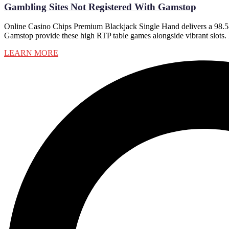
Gambling Sites Not Registered With Gamstop
Online Casino Chips Premium Blackjack Single Hand delivers a 98.58%
Gamstop provide these high RTP table games alongside vibrant slots. 
LEARN MORE