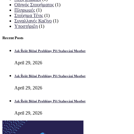
Οδηγός Στοιχήματος
(1)
Πληρωμές
(1)
Στοίχημα Τένις
(1)
Συναλλαγές Καζίνο
(1)
Υποστήριξη
(1)
Recent Posts
Jak Řešit Běžné Problémy Při Stahování Mostbet
April 29, 2026
Jak Řešit Běžné Problémy Při Stahování Mostbet
April 29, 2026
Jak Řešit Běžné Problémy Při Stahování Mostbet
April 29, 2026