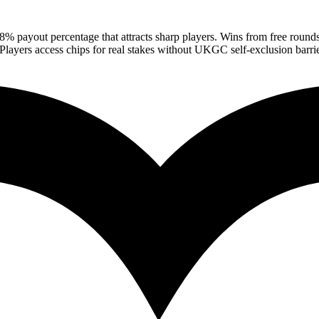
 payout percentage that attracts sharp players. Wins from free rounds
Players access chips for real stakes without UKGC self-exclusion barr